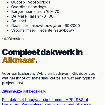
Oudorp
·
vooroorlogs
Overdie
·
naoorlogs
Bergermeer
·
jaren '60-'70
De Mare
·
jaren '70-'80
De Hoef
Daalmeer
·
nieuwbouw jaren '90-2000
Vroonermeer
·
recente nieuwbouw
Diensten
03
Compleet dakwerk in
Alkmaar
.
Voor particulieren, VvE's en bedrijven. Klik door voor
wat het inhoudt, materiaal-keuze en wat een typisch
project kost.
Bitumineuze dakbedekking
Plat dak met hoogwaardig bitumen: APP, SBS of
Derbigum. Renovatie of nieuwbouw, met of zonder