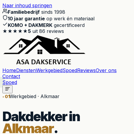
Naar inhoud springen
Familiebedrijf
sinds 1998
10 jaar garantie
op werk én materiaal
KOMO + DAKMERK
gecertificeerd
★★★★★
5
uit
86
reviews
Home
Diensten
Werkgebied
Spoed
Reviews
Over ons
Contact
Spoed
Werkgebied · Alkmaar
01
Dakdekker in
Alkmaar
.