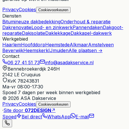
Privacy
Cookies
Cookievoorkeuren
Diensten
Bitumineuze dakbedekking
Onderhoud & reparatie
Dakrenovatie
Lood- en zinkwerk
Pannendaken
Dakgoot-
reparatie
Dakisolatie
Daklekkage
Dakkapel-dakwerk
Werkgebied
Haarlem
Hoofddorp
Heemstede
Alkmaar
Amstelveen
Beverwijk
Heemskerk
IJmuiden
Alle plaatsen →
Contact
06 27 41 51 73
info@asadakservice.nl
Bennebroekerdijk 246H
2142 LE
Cruquius
KvK 78243831
Ma-vr 08:00-17:30
Spoed
7 dagen per week binnen werkgebied
© 2026 ASA Dakservice
Privacy
Cookies
Cookievoorkeuren
·
Site door
072DESIGN
↗
Spoed
Bel direct
WhatsApp
E-mail