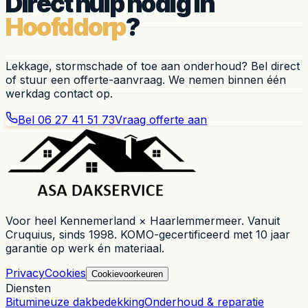
Direct hulp nodig in
Hoofddorp
?
Lekkage, stormschade of toe aan onderhoud? Bel direct
of stuur een offerte-aanvraag. We nemen binnen één
werkdag contact op.
Bel
06 27 41 51 73
Vraag offerte aan
Voor heel
Kennemerland × Haarlemmermeer
. Vanuit
Cruquius
, sinds
1998
. KOMO-gecertificeerd met 10 jaar
garantie op werk én materiaal.
Privacy
Cookies
Cookievoorkeuren
Diensten
Bitumineuze dakbedekking
Onderhoud & reparatie