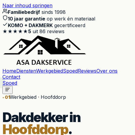
Naar inhoud springen
Familiebedrijf
sinds 1998
10 jaar garantie
op werk én materiaal
KOMO + DAKMERK
gecertificeerd
★★★★★
5
uit
86
reviews
Home
Diensten
Werkgebied
Spoed
Reviews
Over ons
Contact
Spoed
Werkgebied · Hoofddorp
01
Dakdekker in
Hoofddorp
.