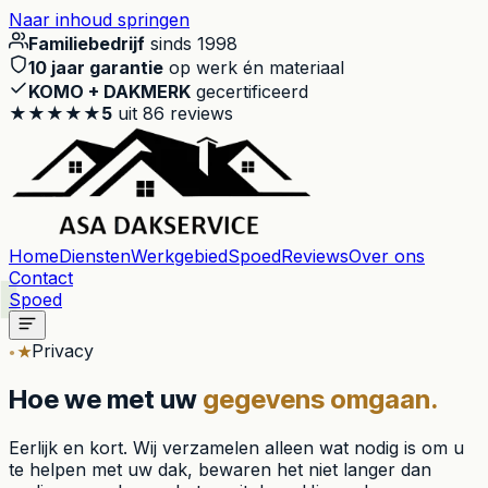
Naar inhoud springen
Familiebedrijf
sinds 1998
10 jaar garantie
op werk én materiaal
KOMO + DAKMERK
gecertificeerd
★★★★★
5
uit
86
reviews
Home
Diensten
Werkgebied
Spoed
Reviews
Over ons
Contact
Spoed
Privacy
★
Hoe we met uw
gegevens omgaan.
Eerlijk en kort. Wij verzamelen alleen wat nodig is om u
te helpen met uw dak, bewaren het niet langer dan