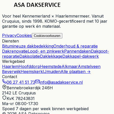
Voor heel
Kennemerland × Haarlemmermeer
. Vanuit
Cruquius
, sinds
1998
. KOMO-gecertificeerd met 10 jaar
garantie op werk én materiaal.
Privacy
Cookies
Cookievoorkeuren
Diensten
Bitumineuze dakbedekking
Onderhoud & reparatie
Dakrenovatie
Lood- en zinkwerk
Pannendaken
Dakgoot-
reparatie
Dakisolatie
Daklekkage
Dakkapel-dakwerk
Werkgebied
Haarlem
Hoofddorp
Heemstede
Alkmaar
Amstelveen
Beverwijk
Heemskerk
IJmuiden
Alle plaatsen →
Contact
06 27 41 51 73
info@asadakservice.nl
Bennebroekerdijk 246H
2142 LE
Cruquius
KvK 78243831
Ma-vr 08:00-17:30
Spoed
7 dagen per week binnen werkgebied
© 2026 ASA Dakservice