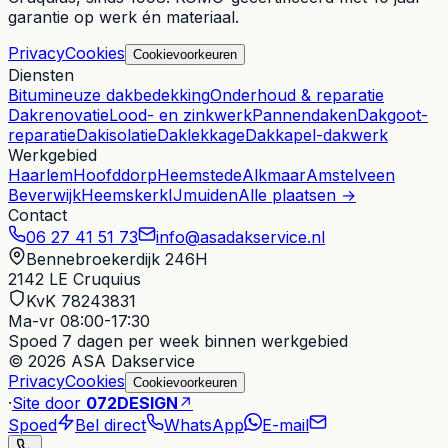
garantie op werk én materiaal.
Privacy
Cookies
Cookievoorkeuren
Diensten
Bitumineuze dakbedekking
Onderhoud & reparatie
Dakrenovatie
Lood- en zinkwerk
Pannendaken
Dakgoot-
reparatie
Dakisolatie
Daklekkage
Dakkapel-dakwerk
Werkgebied
Haarlem
Hoofddorp
Heemstede
Alkmaar
Amstelveen
Beverwijk
Heemskerk
IJmuiden
Alle plaatsen →
Contact
06 27 41 51 73
info@asadakservice.nl
Bennebroekerdijk 246H
2142 LE
Cruquius
KvK 78243831
Ma-vr 08:00-17:30
Spoed
7 dagen per week binnen werkgebied
© 2026 ASA Dakservice
Privacy
Cookies
Cookievoorkeuren
·
Site door
072DESIGN
↗
Spoed
Bel direct
WhatsApp
E-mail