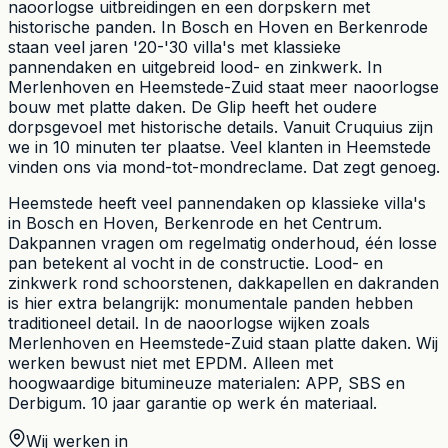
naoorlogse uitbreidingen en een dorpskern met
historische panden. In Bosch en Hoven en Berkenrode
staan veel jaren '20-'30 villa's met klassieke
pannendaken en uitgebreid lood- en zinkwerk. In
Merlenhoven en Heemstede-Zuid staat meer naoorlogse
bouw met platte daken. De Glip heeft het oudere
dorpsgevoel met historische details. Vanuit Cruquius zijn
we in 10 minuten ter plaatse. Veel klanten in Heemstede
vinden ons via mond-tot-mondreclame. Dat zegt genoeg.
Heemstede heeft veel pannendaken op klassieke villa's
in Bosch en Hoven, Berkenrode en het Centrum.
Dakpannen vragen om regelmatig onderhoud, één losse
pan betekent al vocht in de constructie. Lood- en
zinkwerk rond schoorstenen, dakkapellen en dakranden
is hier extra belangrijk: monumentale panden hebben
traditioneel detail. In de naoorlogse wijken zoals
Merlenhoven en Heemstede-Zuid staan platte daken. Wij
werken bewust niet met EPDM. Alleen met
hoogwaardige bitumineuze materialen: APP, SBS en
Derbigum. 10 jaar garantie op werk én materiaal.
Wij werken in