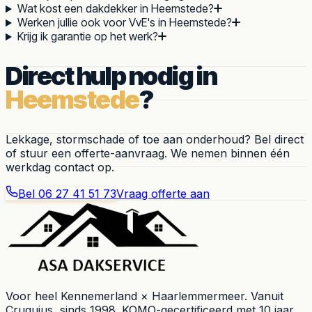
Wat kost een dakdekker in Heemstede?
Werken jullie ook voor VvE's in Heemstede?
Krijg ik garantie op het werk?
Direct hulp nodig in
Heemstede
?
Lekkage, stormschade of toe aan onderhoud? Bel direct
of stuur een offerte-aanvraag. We nemen binnen één
werkdag contact op.
Bel
06 27 41 51 73
Vraag offerte aan
Voor heel
Kennemerland × Haarlemmermeer
. Vanuit
Cruquius
, sinds
1998
. KOMO-gecertificeerd met 10 jaar