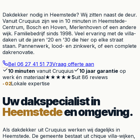
Dakdekker nodig in Heemstede? Wij zitten naast de deur.
Vanuit Cruquius zijn we in 10 minuten in Heemstede-
Centrum, Bosch en Hoven, Merlenhoven of een andere
wijk. Familiebedrijf sinds 1998. Veel ervaring met de villa-
daken uit de jaren '20 en '30 die hier op elke straat
staan. Pannenwerk, lood- en zinkwerk, of een complete
dakrenovatie.
Bel
06 27 41 51 73
Vraag offerte aan
10 minuten
vanuit Cruquius
10 jaar garantie
op
werk én materiaal
★★★★★
5
uit
86
reviews
Lokale expertise
02
Uw dakspecialist in
Heemstede
en omgeving.
Als dakdekker uit Cruquius werken wij dagelijks in
Heemstede. De gemeente bestaat uit chique villa-wijken,