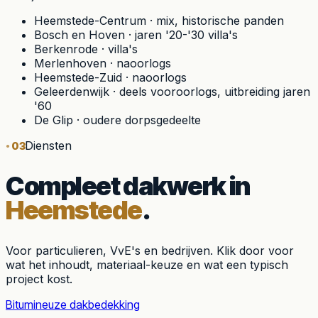
Heemstede-Centrum
·
mix, historische panden
Bosch en Hoven
·
jaren '20-'30 villa's
Berkenrode
·
villa's
Merlenhoven
·
naoorlogs
Heemstede-Zuid
·
naoorlogs
Geleerdenwijk
·
deels vooroorlogs, uitbreiding jaren
'60
De Glip
·
oudere dorpsgedeelte
Diensten
03
Compleet dakwerk in
Heemstede
.
Voor particulieren, VvE's en bedrijven. Klik door voor
wat het inhoudt, materiaal-keuze en wat een typisch
project kost.
Bitumineuze dakbedekking