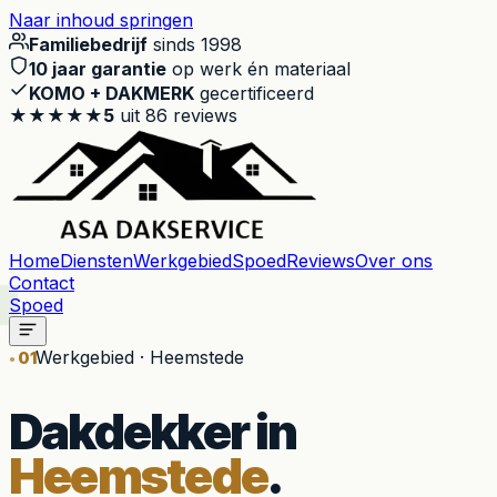
Naar inhoud springen
Familiebedrijf
sinds 1998
10 jaar garantie
op werk én materiaal
KOMO + DAKMERK
gecertificeerd
★★★★★
5
uit
86
reviews
Home
Diensten
Werkgebied
Spoed
Reviews
Over ons
Contact
Spoed
Werkgebied · Heemstede
01
Dakdekker in
Heemstede
.