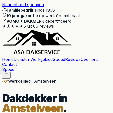
Naar inhoud springen
Familiebedrijf
sinds 1998
10 jaar garantie
op werk én materiaal
KOMO + DAKMERK
gecertificeerd
★★★★★
5
uit
86
reviews
Home
Diensten
Werkgebied
Spoed
Reviews
Over ons
Contact
Spoed
Werkgebied · Amstelveen
01
Dakdekker in
Amstelveen
.