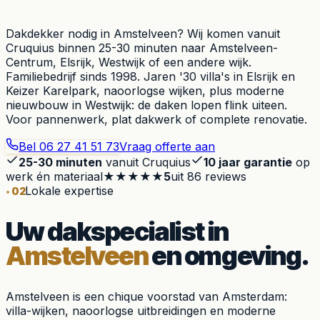
Dakdekker nodig in Amstelveen? Wij komen vanuit
Cruquius binnen 25-30 minuten naar Amstelveen-
Centrum, Elsrijk, Westwijk of een andere wijk.
Familiebedrijf sinds 1998. Jaren '30 villa's in Elsrijk en
Keizer Karelpark, naoorlogse wijken, plus moderne
nieuwbouw in Westwijk: de daken lopen flink uiteen.
Voor pannenwerk, plat dakwerk of complete renovatie.
Bel
06 27 41 51 73
Vraag offerte aan
25-30 minuten
vanuit Cruquius
10 jaar garantie
op
werk én materiaal
★★★★★
5
uit
86
reviews
Lokale expertise
02
Uw dakspecialist in
Amstelveen
en omgeving.
Amstelveen is een chique voorstad van Amsterdam:
villa-wijken, naoorlogse uitbreidingen en moderne