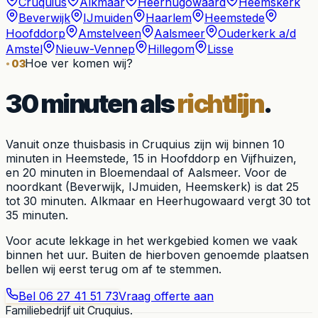
Cruquius
Alkmaar
Heerhugowaard
Heemskerk
Beverwijk
IJmuiden
Haarlem
Heemstede
Hoofddorp
Amstelveen
Aalsmeer
Ouderkerk a/d
Amstel
Nieuw-Vennep
Hillegom
Lisse
Hoe ver komen wij?
03
30 minuten als
richtlijn
.
Vanuit onze thuisbasis in Cruquius zijn wij binnen 10
minuten in Heemstede, 15 in Hoofddorp en Vijfhuizen,
en 20 minuten in Bloemendaal of Aalsmeer. Voor de
noordkant (Beverwijk, IJmuiden, Heemskerk) is dat 25
tot 30 minuten. Alkmaar en Heerhugowaard vergt 30 tot
35 minuten.
Voor acute lekkage in het werkgebied komen we vaak
binnen het uur. Buiten de hierboven genoemde plaatsen
bellen wij eerst terug om af te stemmen.
Bel
06 27 41 51 73
Vraag offerte aan
Familiebedrijf uit Cruquius.