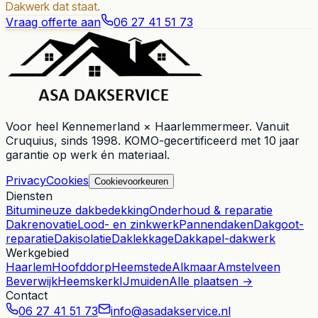
Dakwerk dat staat.
Vraag offerte aan
06 27 41 51 73
Voor heel
Kennemerland × Haarlemmermeer
. Vanuit
Cruquius
, sinds
1998
. KOMO-gecertificeerd met 10 jaar
garantie op werk én materiaal.
Privacy
Cookies
Cookievoorkeuren
Diensten
Bitumineuze dakbedekking
Onderhoud & reparatie
Dakrenovatie
Lood- en zinkwerk
Pannendaken
Dakgoot-
reparatie
Dakisolatie
Daklekkage
Dakkapel-dakwerk
Werkgebied
Haarlem
Hoofddorp
Heemstede
Alkmaar
Amstelveen
Beverwijk
Heemskerk
IJmuiden
Alle plaatsen →
Contact
06 27 41 51 73
info@asadakservice.nl