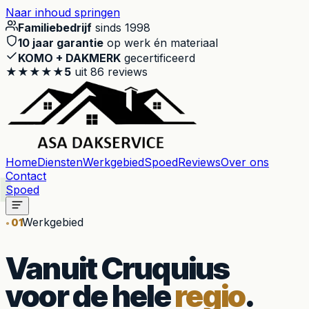
Naar inhoud springen
Familiebedrijf
sinds 1998
10 jaar garantie
op werk én materiaal
KOMO + DAKMERK
gecertificeerd
★★★★★
5
uit
86
reviews
Home
Diensten
Werkgebied
Spoed
Reviews
Over ons
Contact
Spoed
Werkgebied
01
Vanuit Cruquius
voor de hele
regio
.