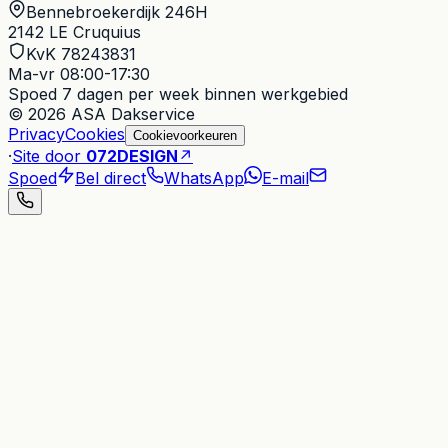
Bennebroekerdijk 246H
2142 LE
Cruquius
KvK 78243831
Ma-vr 08:00-17:30
Spoed
7 dagen per week binnen werkgebied
© 2026 ASA Dakservice
Privacy
Cookies
Cookievoorkeuren
·
Site door
072DESIGN
↗
Spoed
Bel direct
WhatsApp
E-mail