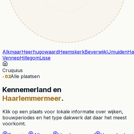
Alkmaar
Heerhugowaard
Heemskerk
Beverwijk
IJmuiden
Ha
Vennep
Hillegom
Lisse
Cruquius
Alle plaatsen
02
Kennemerland en
Haarlemmermeer
.
Klik op een plaats voor lokale informatie over wijken,
bouwperiodes en het type dakwerk dat daar het meest
voorkomt.