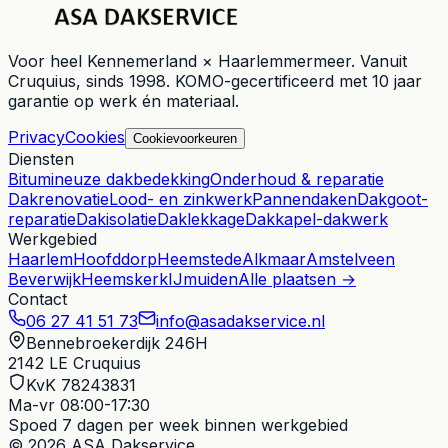
Voor heel
Kennemerland × Haarlemmermeer
. Vanuit
Cruquius
, sinds
1998
. KOMO-gecertificeerd met 10 jaar
garantie op werk én materiaal.
Privacy
Cookies
Cookievoorkeuren
Diensten
Bitumineuze dakbedekking
Onderhoud & reparatie
Dakrenovatie
Lood- en zinkwerk
Pannendaken
Dakgoot-
reparatie
Dakisolatie
Daklekkage
Dakkapel-dakwerk
Werkgebied
Haarlem
Hoofddorp
Heemstede
Alkmaar
Amstelveen
Beverwijk
Heemskerk
IJmuiden
Alle plaatsen →
Contact
06 27 41 51 73
info@asadakservice.nl
Bennebroekerdijk 246H
2142 LE
Cruquius
KvK 78243831
Ma-vr 08:00-17:30
Spoed
7 dagen per week binnen werkgebied
© 2026 ASA Dakservice