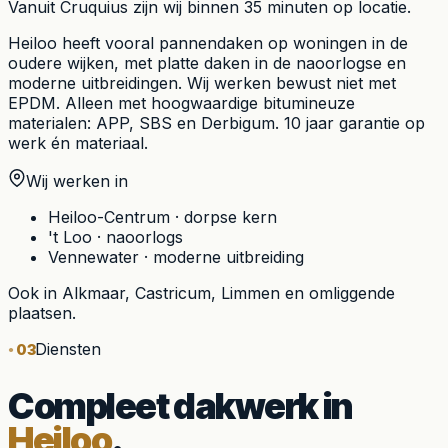
Vanuit Cruquius zijn wij binnen 35 minuten op locatie.
Heiloo heeft vooral pannendaken op woningen in de
oudere wijken, met platte daken in de naoorlogse en
moderne uitbreidingen. Wij werken bewust niet met
EPDM. Alleen met hoogwaardige bitumineuze
materialen: APP, SBS en Derbigum. 10 jaar garantie op
werk én materiaal.
Wij werken in
Heiloo-Centrum
·
dorpse kern
't Loo
·
naoorlogs
Vennewater
·
moderne uitbreiding
Ook in
Alkmaar, Castricum, Limmen
en omliggende
plaatsen.
Diensten
03
Compleet dakwerk in
Heiloo
.