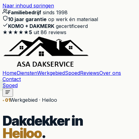
Naar inhoud springen
Familiebedrijf
sinds 1998
10 jaar garantie
op werk én materiaal
KOMO + DAKMERK
gecertificeerd
★★★★★
5
uit
86
reviews
Home
Diensten
Werkgebied
Spoed
Reviews
Over ons
Contact
Spoed
Werkgebied · Heiloo
01
Dakdekker in
Heiloo
.