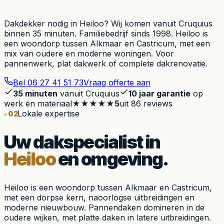
Dakdekker nodig in Heiloo? Wij komen vanuit Cruquius
binnen 35 minuten. Familiebedrijf sinds 1998. Heiloo is
een woondorp tussen Alkmaar en Castricum, met een
mix van oudere en moderne woningen. Voor
pannenwerk, plat dakwerk of complete dakrenovatie.
Bel
06 27 41 51 73
Vraag offerte aan
35 minuten
vanuit Cruquius
10 jaar garantie
op
werk én materiaal
★★★★★
5
uit
86
reviews
Lokale expertise
02
Uw dakspecialist in
Heiloo
en omgeving.
Heiloo is een woondorp tussen Alkmaar en Castricum,
met een dorpse kern, naoorlogse uitbreidingen en
moderne nieuwbouw. Pannendaken domineren in de
oudere wijken, met platte daken in latere uitbreidingen.