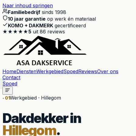
Naar inhoud springen
Familiebedrijf
sinds 1998
10 jaar garantie
op werk én materiaal
KOMO + DAKMERK
gecertificeerd
★★★★★
5
uit
86
reviews
Home
Diensten
Werkgebied
Spoed
Reviews
Over ons
Contact
Spoed
Werkgebied · Hillegom
01
Dakdekker in
Hillegom
.