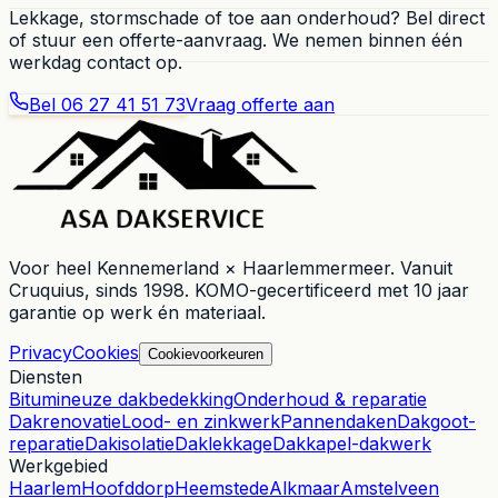
Lekkage, stormschade of toe aan onderhoud? Bel direct
of stuur een offerte-aanvraag. We nemen binnen één
werkdag contact op.
Bel
06 27 41 51 73
Vraag offerte aan
Voor heel
Kennemerland × Haarlemmermeer
. Vanuit
Cruquius
, sinds
1998
. KOMO-gecertificeerd met 10 jaar
garantie op werk én materiaal.
Privacy
Cookies
Cookievoorkeuren
Diensten
Bitumineuze dakbedekking
Onderhoud & reparatie
Dakrenovatie
Lood- en zinkwerk
Pannendaken
Dakgoot-
reparatie
Dakisolatie
Daklekkage
Dakkapel-dakwerk
Werkgebied
Haarlem
Hoofddorp
Heemstede
Alkmaar
Amstelveen