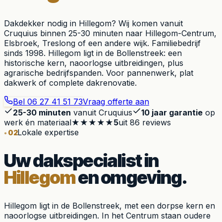
Dakdekker nodig in Hillegom? Wij komen vanuit
Cruquius binnen 25-30 minuten naar Hillegom-Centrum,
Elsbroek, Treslong of een andere wijk. Familiebedrijf
sinds 1998. Hillegom ligt in de Bollenstreek: een
historische kern, naoorlogse uitbreidingen, plus
agrarische bedrijfspanden. Voor pannenwerk, plat
dakwerk of complete dakrenovatie.
Bel
06 27 41 51 73
Vraag offerte aan
25-30 minuten
vanuit Cruquius
10 jaar garantie
op
werk én materiaal
★★★★★
5
uit
86
reviews
Lokale expertise
02
Uw dakspecialist in
Hillegom
en omgeving.
Hillegom ligt in de Bollenstreek, met een dorpse kern en
naoorlogse uitbreidingen. In het Centrum staan oudere