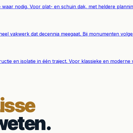
e waar nodig. Voor plat- en schuin dak, met heldere planni
neel vakwerk dat decennia meegaat. Bij monumenten volgen
ctie en isolatie in één traject. Voor klassieke en moderne
isse
weten.