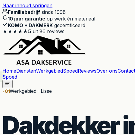
Naar inhoud springen
Familiebedrijf
sinds 1998
10 jaar garantie
op werk én materiaal
KOMO + DAKMERK
gecertificeerd
★★★★★
5
uit
86
reviews
Home
Diensten
Werkgebied
Spoed
Reviews
Over ons
Contac
Spoed
Werkgebied · Lisse
01
Dakdekker i