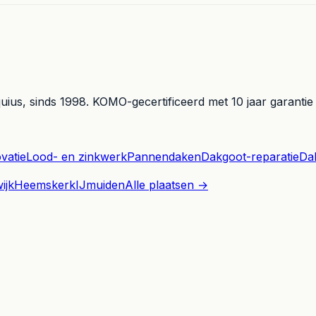
uius
, sinds
1998
. KOMO-gecertificeerd met 10 jaar garantie
vatie
Lood- en zinkwerk
Pannendaken
Dakgoot-reparatie
Dak
ijk
Heemskerk
IJmuiden
Alle plaatsen →