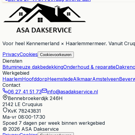
Voor heel
Kennemerland × Haarlemmermeer
. Vanuit
Cruq
Privacy
Cookies
Cookievoorkeuren
Diensten
Bitumineuze dakbedekking
Onderhoud & reparatie
Dakreno
Werkgebied
Haarlem
Hoofddorp
Heemstede
Alkmaar
Amstelveen
Beverw
Contact
06 27 41 51 73
info@asadakservice.nl
Bennebroekerdijk 246H
2142 LE
Cruquius
KvK 78243831
Ma-vr 08:00-17:30
Spoed
7 dagen per week binnen werkgebied
© 2026 ASA Dakservice
Privacy
Cookies