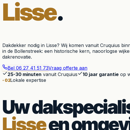
Lisse
.
Dakdekker nodig in Lisse? Wij komen vanuit Cruquius binne
in de Bollenstreek: een historische kern, naoorlogse wij
dakrenovatie.
Bel
06 27 41 51 73
Vraag offerte aan
25-30 minuten
vanuit Cruquius
10 jaar garantie
op w
Lokale expertise
02
Uw dakspecialis
Lisse
en omgev