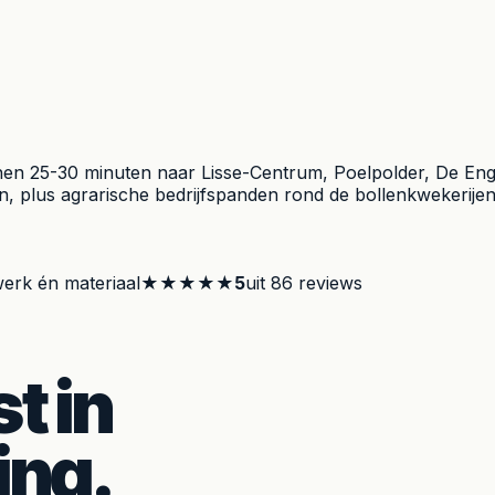
n 25-30 minuten naar Lisse-Centrum, Poelpolder, De Engel o
ken, plus agrarische bedrijfspanden rond de bollenkwekeri
erk én materiaal
★★★★★
5
uit
86
reviews
t in
ing.