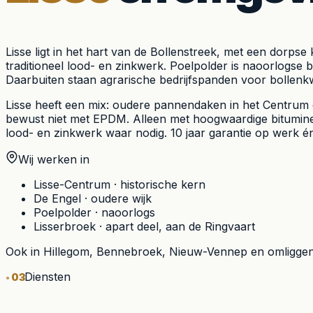
Lisse ligt in het hart van de Bollenstreek, met een dor
traditioneel lood- en zinkwerk. Poelpolder is naoorlogse 
Daarbuiten staan agrarische bedrijfspanden voor bollenkw
Lisse heeft een mix: oudere pannendaken in het Centrum e
bewust niet met EPDM. Alleen met hoogwaardige bitumin
lood- en zinkwerk waar nodig. 10 jaar garantie op werk én
Wij werken in
Lisse-Centrum
·
historische kern
De Engel
·
oudere wijk
Poelpolder
·
naoorlogs
Lisserbroek
·
apart deel, aan de Ringvaart
Ook in
Hillegom, Bennebroek, Nieuw-Vennep
en omliggen
Diensten
03