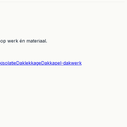
 op werk én materiaal.
isolatie
Daklekkage
Dakkapel-dakwerk