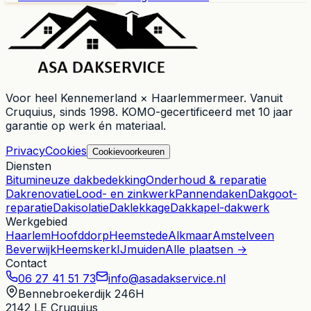
Voor heel
Kennemerland × Haarlemmermeer
. Vanuit
Cruquius
, sinds
1998
. KOMO-gecertificeerd met 10 jaar
garantie op werk én materiaal.
Privacy
Cookies
Cookievoorkeuren
Diensten
Bitumineuze dakbedekking
Onderhoud & reparatie
Dakrenovatie
Lood- en zinkwerk
Pannendaken
Dakgoot-
reparatie
Dakisolatie
Daklekkage
Dakkapel-dakwerk
Werkgebied
Haarlem
Hoofddorp
Heemstede
Alkmaar
Amstelveen
Beverwijk
Heemskerk
IJmuiden
Alle plaatsen →
Contact
06 27 41 51 73
info@asadakservice.nl
Bennebroekerdijk 246H
2142 LE
Cruquius