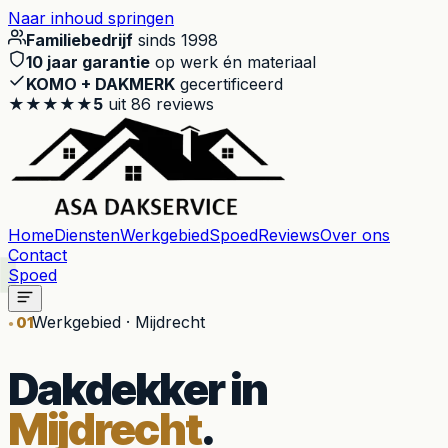
Naar inhoud springen
Familiebedrijf
sinds 1998
10 jaar garantie
op werk én materiaal
KOMO + DAKMERK
gecertificeerd
★★★★★
5
uit
86
reviews
Home
Diensten
Werkgebied
Spoed
Reviews
Over ons
Contact
Spoed
Werkgebied · Mijdrecht
01
Dakdekker in
Mijdrecht
.