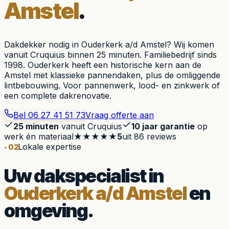
Amstel
.
Dakdekker nodig in Ouderkerk a/d Amstel? Wij komen
vanuit Cruquius binnen 25 minuten. Familiebedrijf sinds
1998. Ouderkerk heeft een historische kern aan de
Amstel met klassieke pannendaken, plus de omliggende
lintbebouwing. Voor pannenwerk, lood- en zinkwerk of
een complete dakrenovatie.
Bel
06 27 41 51 73
Vraag offerte aan
25 minuten
vanuit Cruquius
10 jaar garantie
op
werk én materiaal
★★★★★
5
uit
86
reviews
Lokale expertise
02
Uw dakspecialist in
Ouderkerk a/d Amstel
en
omgeving.