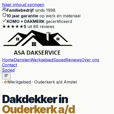
Naar inhoud springen
Familiebedrijf
sinds 1998
10 jaar garantie
op werk én materiaal
KOMO + DAKMERK
gecertificeerd
★★★★★
5
uit
86
reviews
Home
Diensten
Werkgebied
Spoed
Reviews
Over ons
Contact
Spoed
Werkgebied · Ouderkerk a/d Amstel
01
Dakdekker in
Ouderkerk a/d