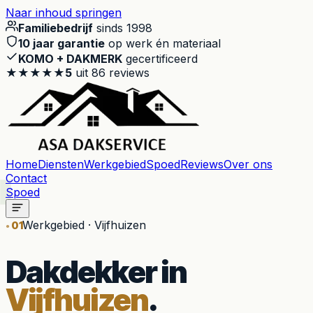
Naar inhoud springen
Familiebedrijf
sinds 1998
10 jaar garantie
op werk én materiaal
KOMO + DAKMERK
gecertificeerd
★★★★★
5
uit
86
reviews
Home
Diensten
Werkgebied
Spoed
Reviews
Over ons
Contact
Spoed
Werkgebied · Vijfhuizen
01
Dakdekker in
Vijfhuizen
.