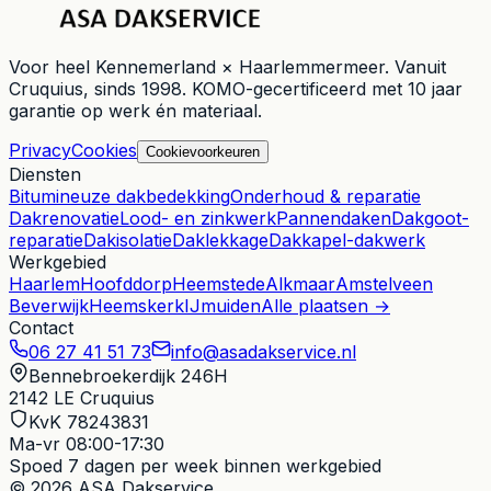
Voor heel
Kennemerland × Haarlemmermeer
. Vanuit
Cruquius
, sinds
1998
. KOMO-gecertificeerd met 10 jaar
garantie op werk én materiaal.
Privacy
Cookies
Cookievoorkeuren
Diensten
Bitumineuze dakbedekking
Onderhoud & reparatie
Dakrenovatie
Lood- en zinkwerk
Pannendaken
Dakgoot-
reparatie
Dakisolatie
Daklekkage
Dakkapel-dakwerk
Werkgebied
Haarlem
Hoofddorp
Heemstede
Alkmaar
Amstelveen
Beverwijk
Heemskerk
IJmuiden
Alle plaatsen →
Contact
06 27 41 51 73
info@asadakservice.nl
Bennebroekerdijk 246H
2142 LE
Cruquius
KvK 78243831
Ma-vr 08:00-17:30
Spoed
7 dagen per week binnen werkgebied
© 2026 ASA Dakservice