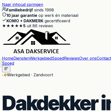
Naar inhoud springen
Familiebedrijf
sinds 1998
10 jaar garantie
op werk én materiaal
KOMO + DAKMERK
gecertificeerd
★★★★★
5
uit
86
reviews
Home
Diensten
Werkgebied
Spoed
Reviews
Over ons
Contac
Spoed
Werkgebied · Zandvoort
01
Dakdekker i