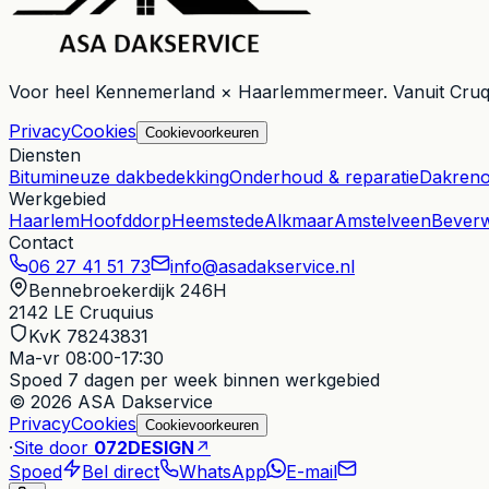
Voor heel
Kennemerland × Haarlemmermeer
. Vanuit
Cruq
Privacy
Cookies
Cookievoorkeuren
Diensten
Bitumineuze dakbedekking
Onderhoud & reparatie
Dakreno
Werkgebied
Haarlem
Hoofddorp
Heemstede
Alkmaar
Amstelveen
Beverw
Contact
06 27 41 51 73
info@asadakservice.nl
Bennebroekerdijk 246H
2142 LE
Cruquius
KvK 78243831
Ma-vr 08:00-17:30
Spoed
7 dagen per week binnen werkgebied
© 2026 ASA Dakservice
Privacy
Cookies
Cookievoorkeuren
·
Site door
072DESIGN
↗
Spoed
Bel direct
WhatsApp
E-mail