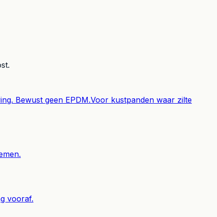
st.
wing. Bewust geen EPDM.
Voor kustpanden waar zilte
lemen.
ng vooraf.