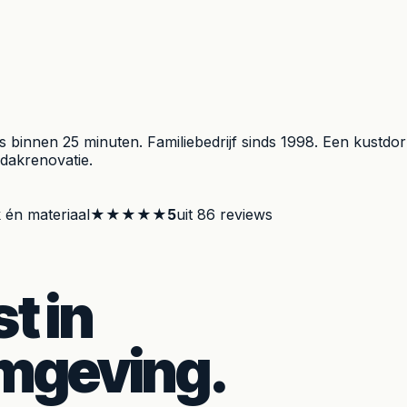
 binnen 25 minuten. Familiebedrijf sinds 1998. Een kustdo
dakrenovatie.
 én materiaal
★★★★★
5
uit
86
reviews
t in
mgeving.