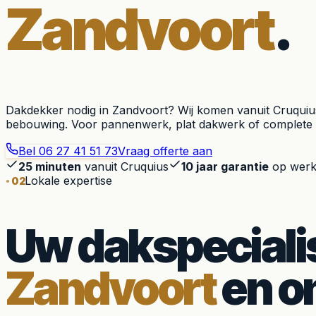
Zandvoort
.
Dakdekker nodig in Zandvoort? Wij komen vanuit Cruquius
bebouwing. Voor pannenwerk, plat dakwerk of complete 
Bel
06 27 41 51 73
Vraag offerte aan
25 minuten
vanuit Cruquius
10 jaar garantie
op werk
Lokale expertise
02
Uw dakspecialis
Zandvoort
en o