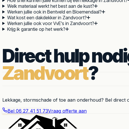
Hoe snel kunnen jullie komen bij een lekkage in Zandvoort?
Welk materiaal werkt het best aan de kust?
Werken jullie ook in Bentveld en Bloemendaal?
Wat kost een dakdekker in Zandvoort?
Werken jullie ook voor VvE's in Zandvoort?
Krijg ik garantie op het werk?
Direct hulp nodi
Zandvoort
?
Lekkage, stormschade of toe aan onderhoud? Bel direct 
Bel
06 27 41 51 73
Vraag offerte aan