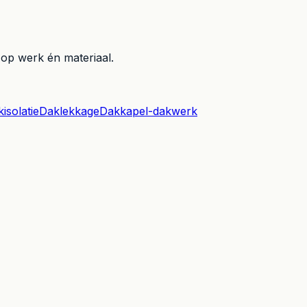
 op werk én materiaal.
isolatie
Daklekkage
Dakkapel-dakwerk