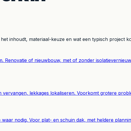
 het inhoudt, materiaal-keuze en wat een typisch project ko
. Renovatie of nieuwbouw, met of zonder isolatievernieu
nen vervangen, lekkages lokaliseren. Voorkomt grotere prob
e waar nodig. Voor plat- en schuin dak, met heldere planni