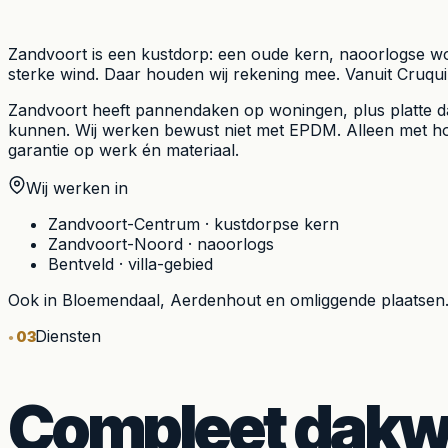
Zandvoort is een kustdorp: een oude kern, naoorlogse wo
sterke wind. Daar houden wij rekening mee. Vanuit Cruquiu
Zandvoort heeft pannendaken op woningen, plus platte da
kunnen. Wij werken bewust niet met EPDM. Alleen met ho
garantie op werk én materiaal.
Wij werken in
Zandvoort-Centrum
·
kustdorpse kern
Zandvoort-Noord
·
naoorlogs
Bentveld
·
villa-gebied
Ook in
Bloemendaal, Aerdenhout
en omliggende plaatsen
Diensten
03
Compleet dakwe