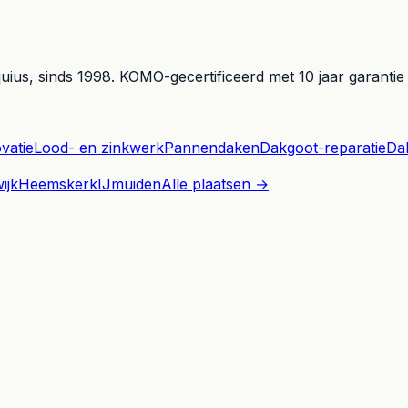
uius
, sinds
1998
. KOMO-gecertificeerd met 10 jaar garantie
vatie
Lood- en zinkwerk
Pannendaken
Dakgoot-reparatie
Dak
ijk
Heemskerk
IJmuiden
Alle plaatsen →